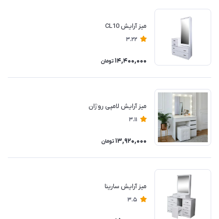
میز آرایش CL10
3.22
14,400,000
تومان
میز آرایش لامپی روژان
3.11
13,920,000
تومان
میز آرایش سارینا
3.5