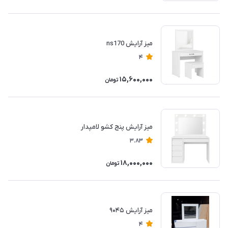
میز آرایش ns170
4
15,600,000
تومان
میز آرایش پنج کشو لامپدار
3.83
18,000,000
تومان
میز آرایش ۹۰۴۵
4