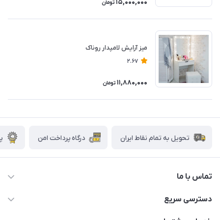
15,000,000
تومان
میز آرایش لامپدار روناک
2.67
11,880,000
تومان
تحویل به تمام نقاط ایران
درگاه پرداخت امن
پش
تماس با ما
دسترسی سریع
info@nafissanaat.com
حساب کاربری