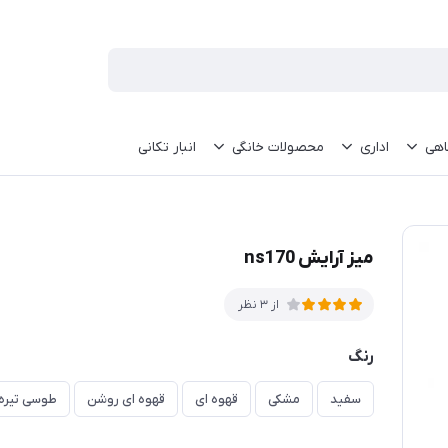
اهی
اداری
محصولات خانگی
انبار تکانی
میز آرایش ns170
از 3 نظر
رنگ
سفید
مشکی
قهوه ای
قهوه ای روشن
طوسی تیره