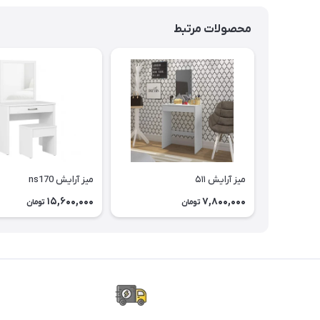
محصولات مرتبط
میز آرایش ۵۱۱
میز آرایش ns170
15,600,000
7,800,000
تومان
تومان