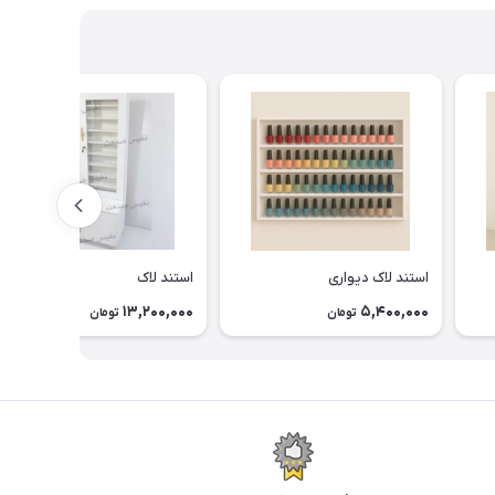
استند لاک دیواری
استند لاک
13,200,000
5,400,000
تومان
تومان