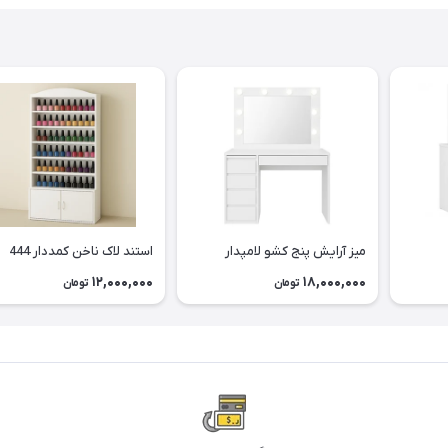
میز آرایش پنج کشو لامپدار
استند لاک ناخن کمددار 444
12,000,000
18,000,000
تومان
تومان