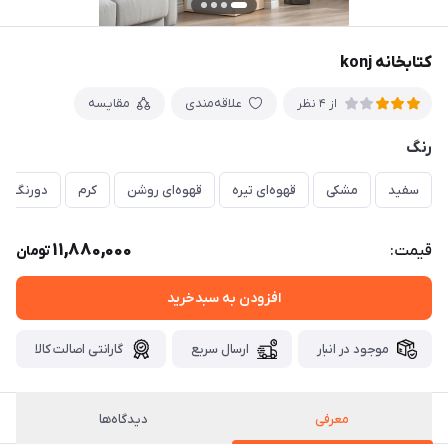
کتابخانه konj
علاقه‌مندی
مقایسه
از 4 نظر
رنگ
سفید
مشکی
قهوه‌ای تیره
قهوه‌ای روشن
کرم
دورنگ(سف
11,880,000
قیمت:
تومان
افزودن به سبدخرید
موجود در انبار
ارسال سریع
گارانتی اصالت کالا
معرفی
دیدگاه‌ها