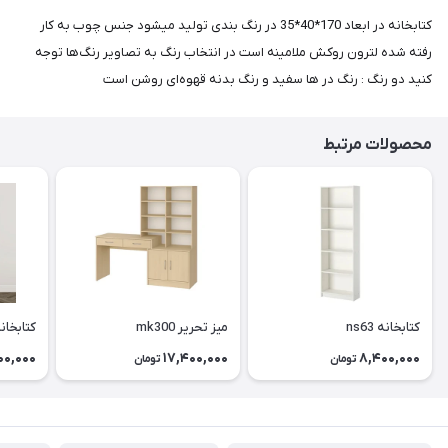
کتابخانه در ابعاد 170*40*35 در رنگ بندی تولید میشود جنس چوب به کار
رفته شده لترون روکش ملامینه است در انتخاب رنگ به تصاویر رنگ‌ها توجه
کنید دو رنگ : رنگ در ها سفید و رنگ بدنه قهوه‌ای روشن است
محصولات مرتبط
کتابخانه ns63
میز تحریر mk300
کتابخانه 2
00,000
17,400,000
8,400,000
تومان
تومان