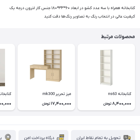
کتابخانه همراه با سه عدد کشو در ابعاد ۶۰*۳۳*۱۸۰ جنس کار لترون درجه یک
کیفیت عالی در انتخاب رنگ به تصاویر رنگ‌ها دقت کنید
محصولات مرتبط
کتابخانه ns63
میز تحریر mk300
کتابخانه 2
00,000
17,400,000
8,400,000
تومان
تومان
تحویل به تمام نقاط ایران
درگاه پرداخت امن
پش