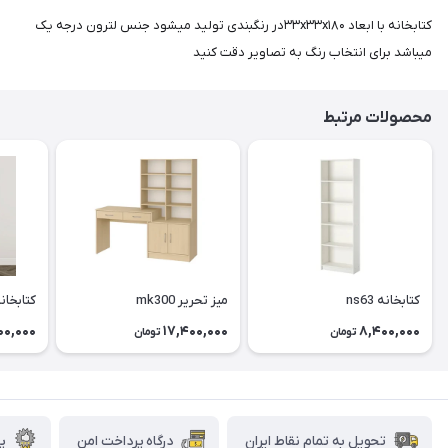
کتابخانه با ابعاد ۳۳x۳۳x۱۸۰در رنگبندی تولید میشود جنس لترون درجه یک
میباشد برای انتخاب رنگ به تصاویر دقت کنید
محصولات مرتبط
کتابخانه ns63
میز تحریر mk300
کتابخانه 2
00,000
17,400,000
8,400,000
تومان
تومان
تحویل به تمام نقاط ایران
درگاه پرداخت امن
پش