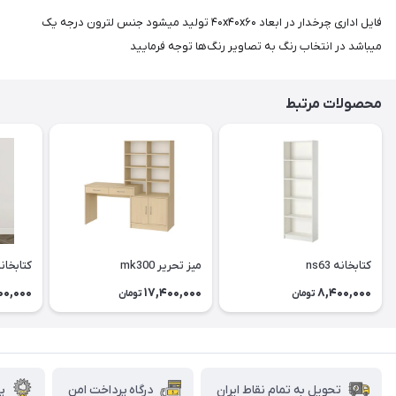
فایل اداری چرخدار در ابعاد ۴۰x۴۰x۶۰ تولید میشود جنس لترون درجه یک
میباشد در انتخاب رنگ به تصاویر رنگ‌ها توجه فرمایید
محصولات مرتبط
کتابخانه ns63
میز تحریر mk300
کتابخانه 2
00,000
17,400,000
8,400,000
تومان
تومان
تحویل به تمام نقاط ایران
درگاه پرداخت امن
پش