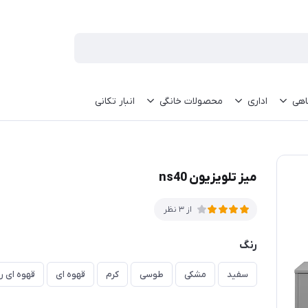
اهی
اداری
محصولات خانگی
انبار تکانی
میز تلویزیون ns40
از 3 نظر
رنگ
سفید
مشکی
طوسی
کرم
قهوه ای
قهوه ای 