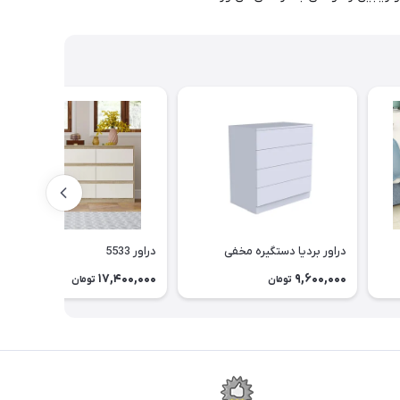
دراور بردیا دستگیره مخفی
دراور 5533
17,400,000
9,600,000
تومان
تومان