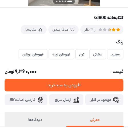
کتابخانه kd800
علاقه‌مندی
مقایسه
از 12 نظر
رنگ
سفید
مشکی
کرم
قهوه‌ای تیره
قهوه‌ای روشن
9,360,000
قیمت:
تومان
افزودن به سبدخرید
موجود در انبار
ارسال سریع
گارانتی اصالت کالا
معرفی
دیدگاه‌ها