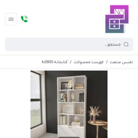
نفیس صنعت
/
فهرست محصولات
/
کتابخانه kd800