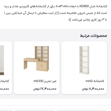
کتابخانه مدل KD800 با ابعاد۸۰x۳۰x۱۸۰ یکی از کتابخانه‌های کاربردی جادار و زیبا
است که از جنس لترون ملامینه است.((از ثبت سفارش تا ارسال آن میانگین بین ۱
تا ۳ روز کاری زمانبر می‌باشد ))
محصولات مرتبط
کتابخانه ns63
میز تحریر mk300
کتابخانه 2
00,000
17,400,000
8,400,000
تومان
تومان