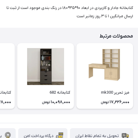
کتابخانه جادار و کاربردی در ابعاد ۹۰*۳۵*۱۸۰ در رنگ بندی موجود است از ثبت تا
ارسال میانگین ۱ تا ۳ روز زمانبر است
محصولات مرتبط
میز تحریر mk300
کتابخانه 682
کتابخان
28,000
10,098,000
17,226,000
تومان
تومان
تحویل به تمام نقاط ایران
درگاه پرداخت امن
پش