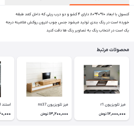
کنسول با ابعاد ۱۱۰*۴۰*۸۰ دارای ۴ کشو و دو درب ریلی که داخل کمد طبقه
خورده است در رنگ بندی تولید میشود جنس چوب لترون روکش ملامینه درجه
یک است در انتخاب رنگ به تصاویر رنگ ها دقت کنید
محصولات مرتبط
میز تلویزیون r1
میز تلویزیون ns37
استند ل
60,000
13,200,000
12,000,000
تومان
تومان