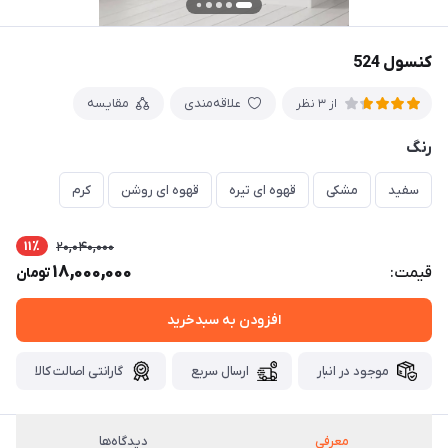
کنسول 524
علاقه‌مندی
مقایسه
از 3 نظر
رنگ
سفید
مشکی
قهوه ای تیره
قهوه ای روشن
کرم
11٪
20,040,000
18,000,000
قیمت:
تومان
افزودن به سبدخرید
موجود در انبار
ارسال سریع
گارانتی اصالت کالا
معرفی
دیدگاه‌ها