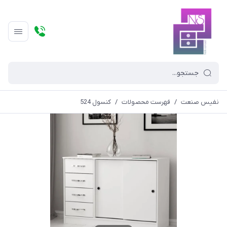
نفیس صنعت
/
فهرست محصولات
/
کنسول 524