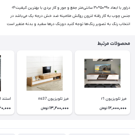
دراور با ابعاد ۹۰*۵۰*۳۰ سانتی‌متر جمع و جور و کار بردی با بهترین کیفیت🌱
جنس چوب به کار رفته لترون روکش ملامینه ضد خش درجه یک می‌باشد در
انتخاب رنگ به تصویر رنگ‌ها توجه کنید.دورنگ درها سفید و بدنه متغیر است
محصولات مرتبط
میز تلویزیون r1
میز تلویزیون ns37
استند ل
60,000
13,200,000
12,000,000
تومان
تومان