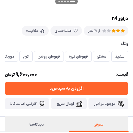
دراور n4
علاقه‌مندی
مقایسه
از 19 نظر
رنگ
سفید
مشکی
قهوه‌ای تیره
قهوه‌ای روشن
کرم
دورنگ (س
9,600,000
قیمت:
تومان
افزودن به سبدخرید
موجود در انبار
ارسال سریع
گارانتی اصالت کالا
معرفی
دیدگاه‌ها