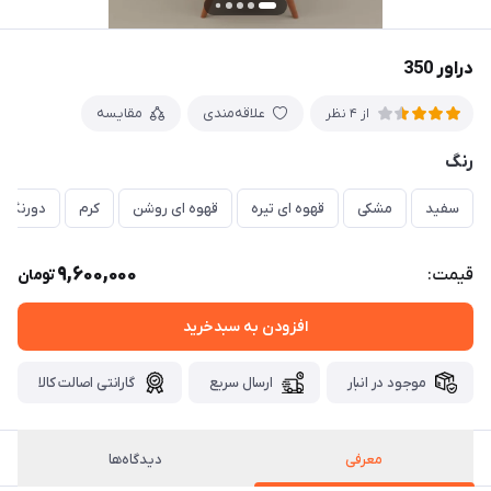
دراور 350
علاقه‌مندی
مقایسه
از 4 نظر
رنگ
سفید
مشکی
قهوه ای تیره
قهوه ای روشن
کرم
دورنگ(س
9,600,000
قیمت:
تومان
افزودن به سبدخرید
موجود در انبار
ارسال سریع
گارانتی اصالت کالا
معرفی
دیدگاه‌ها