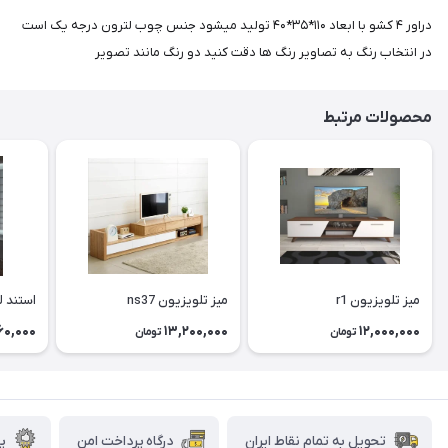
دراور ۴ کشو با ابعاد ۱۱۰*۳۵*۴۰ تولید میشود جنس چوب لترون درجه یک است
در انتخاب رنگ به تصاویر رنگ ها دقت کنید دو رنگ مانند تصویر
محصولات مرتبط
میز تلویزیون r1
میز تلویزیون ns37
استند ل
60,000
13,200,000
12,000,000
تومان
تومان
تحویل به تمام نقاط ایران
درگاه پرداخت امن
پش