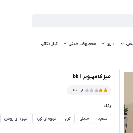
اهی
اداری
محصولات خانگی
انبار تکانی
میز کامپیوتر bk1
از 11 نظر
رنگ
سفید
مشکی
کرم
قهوه ای تیره
قهوه ای روشن