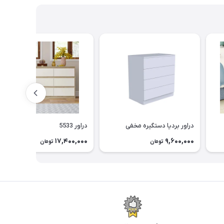
دراور بردیا دستگیره مخفی
دراور 5533
17,400,000
9,600,000
تومان
تومان