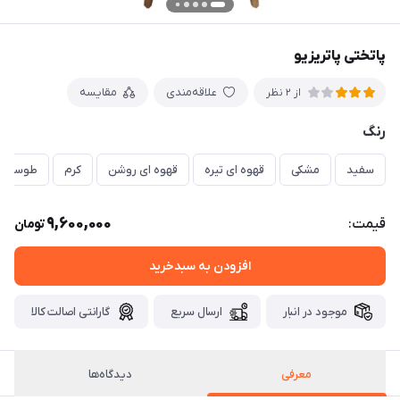
پاتختی پاتریزیو
علاقه‌مندی
مقایسه
از 2 نظر
رنگ
سفید
مشکی
قهوه ای تیره
قهوه ای روشن
کرم
طوسی
9,600,000
قیمت:
تومان
افزودن به سبدخرید
موجود در انبار
ارسال سریع
گارانتی اصالت کالا
معرفی
دیدگاه‌ها