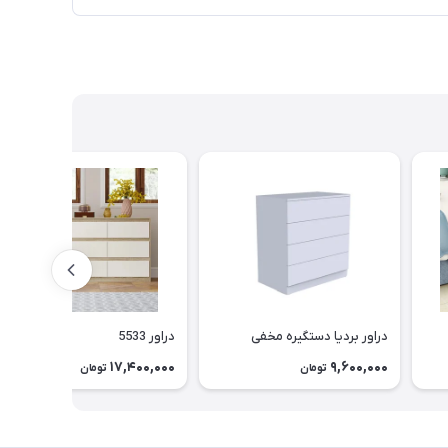
دراور بردیا دستگیره مخفی
دراور 5533
17,400,000
9,600,000
تومان
تومان