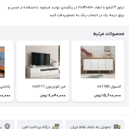
دراور ۳ کشو با ابعاد ۶۸x۴۰x۷۰ در رنگبندی تولید میشود با استفاده از جنس و
یراق درجه یک در انتخاب رنگ به تصاویردقت کنید
محصولات مرتبط
کنسول ns1180
میز تلویزیون ns0117
پاتختی s0039
00,000
8,040,000
15,600,000
تومان
تومان
تحویل به تمام نقاط ایران
درگاه پرداخت امن
پش