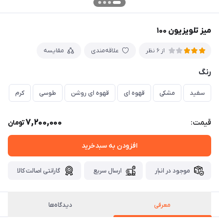
میز تلویزیون ۱۰۰
علاقه‌مندی
مقایسه
از 6 نظر
رنگ
سفید
مشکی
قهوه ای
قهوه ای روشن
طوسی
کرم
د
7,200,000
قیمت:
تومان
افزودن به سبدخرید
موجود در انبار
ارسال سریع
گارانتی اصالت کالا
معرفی
دیدگاه‌ها