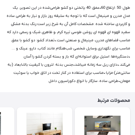
طول: 50 :ارتفاع 60•عمق: 40 پاتختی دو کشو طراحی‌شده در این تصویر، یک
مدل مدرن و مینیمال است که با توجه به سلیقه روز بازار و نیاز به طراحی ساده
و کاربردی ساخته شده. مشخصات کامل آن به شرح زیر است:رنگ بدنه مشکی
سفید قهوه ای قهوه ای روشن طوسی تیره کرم ،و ظاهری شیک و رسمی دارد که
مناسب فضاهای مدرن، مینیمال و صنعتی است.•تعداد کشو: دو کشو با عمق
مناسب برای نگهداری وسایل شخصی شب‌هنگام مانند کتاب، دارو، عینک و …
•دستگیره‌ها: استیل براق استوانه‌ای که باز و بسته کردن کشو را آسان
می‌کند.•دارای ریل سه زمانه میباشد•جنس بدنه: لترون با کیفیت بالا•ابعاد (به
سانتی‌متر):مزایا:•مناسب برای استفاده در کنار تخت در اتاق خواب یا سوئیت
مهمان•طراحی ساده، سازگار با انواع دکوراسیون داخل
محصولات مرتبط