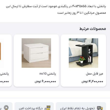
پاتختی با ابعاد ۴۰x۳۵x۵۵ در رنگبندی موجود است از ثبت سفارش تا ارسال این
محصول میانگین ۱ تا ۳ روز زمانبر است
محصولات مرتبط
میز قابل حمل
پاتختی ns10
پاتختی م
00,000
6,000,000
4,200,000
تومان
تومان
تحویل به تمام نقاط ایران
درگاه پرداخت امن
پش