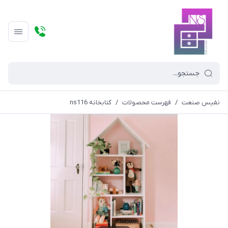
نفیس صنعت
/
فهرست محصولات
/
کتابخانه ns116