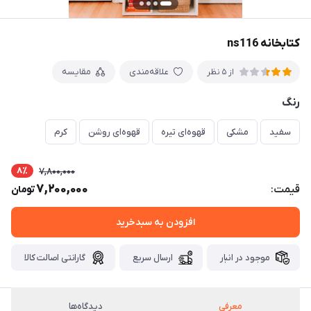
کتابخانه ns116
علاقه‌مندی
مقایسه
از 5 نظر
رنگ
سفید
مشکی
قهوه‌ای تیره
قهوه‌ای روشن
کرم
8٪
7,800,000
7,200,000
قیمت:
تومان
افزودن به سبدخرید
موجود در انبار
ارسال سریع
گارانتی اصالت کالا
معرفی
دیدگاه‌ها