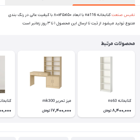
نفیس صنعت
کتابخانه na116 با ابعاد ۸۰x۲۵x۱۵۰ با کیفیت عالی در رنگ بندی
متنوع تولید میشود از ثبت تا ارسال این محصول ۱ تا ۳ روز زمانبر است
محصولات مرتبط
کتابخانه ns63
میز تحریر mk300
کتابخانه 2
00,000
17,400,000
8,400,000
تومان
تومان