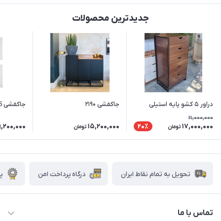
جدیدترین محصولات
دراور ۵ کشو پایه استیلی
جاکفشی‌ ۲۱۹۰
جاکفشی 30155
21,000,000
9,200,000
15,200,000
17,000,000
20٪
تومان
تومان
تحویل به تمام نقاط ایران
درگاه پرداخت امن
پش
تماس با ما