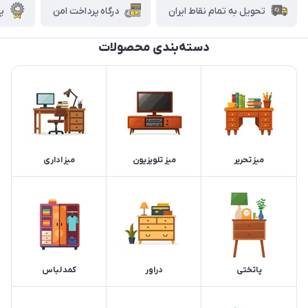
تحویل به تمام نقاط ایران
درگاه پرداخت امن
پش
دسته‌بندی محصولات
میز تحریر
میز تلویزیون
میز اداری
پاتختی
دراور
کمد لباس