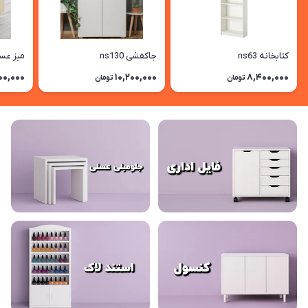
کتابخانه ns63
جاکفشی ns130
میز عس
00,000
10,200,000
8,400,000
تومان
تومان